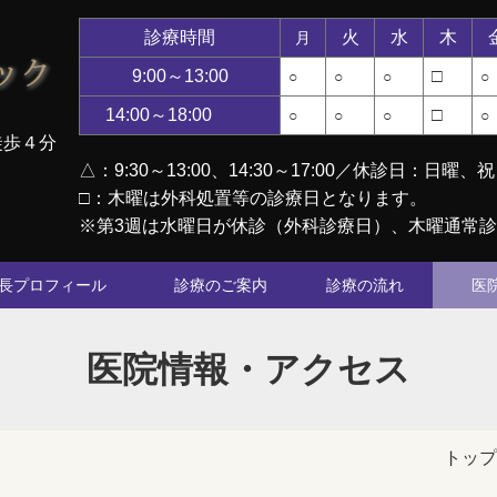
診療時間
火
水
木
月
9:00～13:00
□
○
○
○
○
14:00～18:00
□
○
○
○
○
徒歩４分
△：
9:30～13:00
、
14:30～17:00／休診日：日曜、
□：木曜は外科処置等の診療日となります。
※第3週は水曜日が休診（外科診療日）、木曜通常
長プロフィール
診療のご案内
診療の流れ
医
医院情報・アクセス
トップ