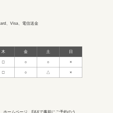
Card、Visa、電信送金
木
金
土
日
□
○
○
×
□
○
△
×
、ホームページ、FAXで事前にご予約のう