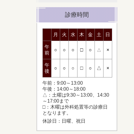
診療時間
月
火
水
木
金
土
日
午
○
○
○
□
○
×
△
前
午
○
○
○
□
○
△
×
後
午前：9:00～13:00
午後：14:00～18:00
△：土曜は
9:30～13:00、
14:30
～
17:00まで
□：木曜は外科処置等の診療日
となります。
休診日：日曜、祝日